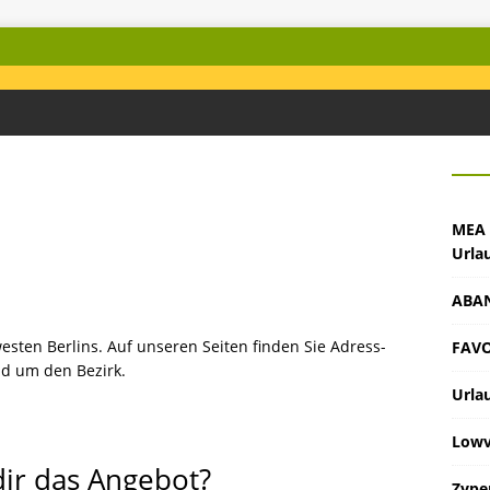
MEA 
Urlau
ABAN
dwesten Berlins. Auf unseren Seiten finden Sie Adress-
FAVO
d um den Bezirk.
Urla
Lowv
dir das Angebot?
Zype