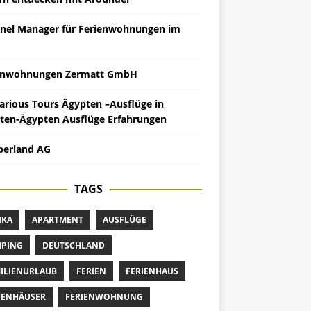
nel Manager für Ferienwohnungen im
enwohnungen Zermatt GmbH
arious Tours Ägypten –Ausflüge in
ten-Ägypten Ausflüge Erfahrungen
erland AG
TAGS
IKA
APARTMENT
AUSFLÜGE
PING
DEUTSCHLAND
ILIENURLAUB
FERIEN
FERIENHAUS
IENHÄUSER
FERIENWOHNUNG