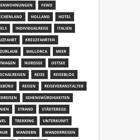
RIENWOHNUNGEN
FEWO
ECHENLAND
HOLLAND
HOTEL
ELS
INDIVIDUALREISE
ITALIEN
UZFAHRT
KREUZFAHRTEN
ZURLAUB
MALLORCA
MEER
TWAGEN
NORDSEE
OSTSEE
SCHALREISEN
REISE
REISEBLOG
SEBÜRO
REISEN
REISEVERANSTALTER
DREISEN
SEHENSWÜRDIGKEITEN
NIEN
STRAND
STÄDTEREISE
VEL
TREKKING
UNTERKUNFT
AUB
WANDERN
WANDERREISEN