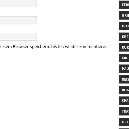
FE
GRI
HOT
KRE
iesem Browser speichern, bis ich wieder kommentiere.
KUR
MIE
PAU
REI
RUN
SPA
TRA
URL