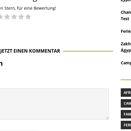
en Stern, für eine Bewertung!
Chan
Test
Feri
Zakh
Ägyp
 JETZT EINEN KOMMENTAR
n
Camp
AFR
CAM
FAM
FER